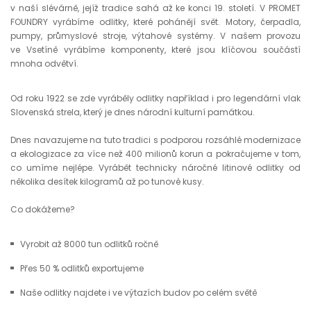
v naší slévárně, jejíž tradice sahá až ke konci 19. století. V PROMET
FOUNDRY vyrábíme odlitky, které pohánějí svět. Motory, čerpadla,
pumpy, průmyslové stroje, výtahové systémy. V našem provozu
ve Vsetíně vyrábíme komponenty, které jsou klíčovou součástí
mnoha odvětví.
Od roku 1922 se zde vyráběly odlitky například i pro legendární vlak
Slovenská strela, který je dnes národní kulturní památkou.
Dnes navazujeme na tuto tradici s podporou rozsáhlé modernizace
a ekologizace za více než 400 milionů korun a pokračujeme v tom,
co umíme nejlépe. Vyrábět technicky náročné litinové odlitky od
několika desítek kilogramů až po tunové kusy.
Co dokážeme?
Vyrobit až 8000 tun odlitků ročně
Přes 50 % odlitků exportujeme
Naše odlitky najdete i ve výtazích budov po celém světě