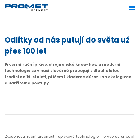
Odlitky od nás putují do světa už
přes 100 let
Precizní ruční práce, strojírenské know-how a moderní
technologie se v naší slévárně propojují s dlouholetou
tradicí od 19. století, přičemž klademe důraz i na ekologizaci
a udržitelné postupy.
Zkušenosti, ruční zručnost i špičkové technologie. To vše se snoubí