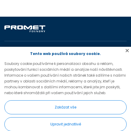
PROMET FOUNDRY a.s.
Tento web používá soubory cookie.
Jiráskova 1327
Soubory cookie používáme k personalizaci obsahu a reklam,
755 01 Vsetín
poskytování funkcí sociálních médií a analýze naší návštěvnosti.
Česká republika
Informace o vašem používání našich stránek také sdílíme s našimi
partnery v oblasti sociálních médií, reklamy a analýzy, kteří je
tel.: +420 572 779 030
mohou kombinovat s dalšími informacemi, které jste jim poskytli,
e-mail:
nebo které shromáždili při vašem používání jejich služeb.
prometfoundry@prometfoundry.cz
Zakázat vše
Upravit jednotlivě