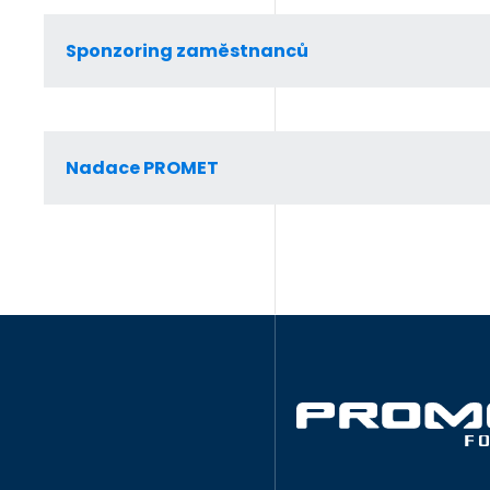
Sponzoring zaměstnanců
Nadace PROMET