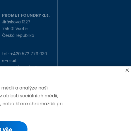
PROMET FOUNDRY a.s.
Jiráskova 1327
755 01 Vsetín
Česká republika
tel.: +420 572 779 030
e-mail:
prometfoundry@prome
tfoundry.cz
 médií a analýze naší
 oblasti sociálních médií,
, nebo které shromáždili při
, web vytvořil
BlueGhost
t vše