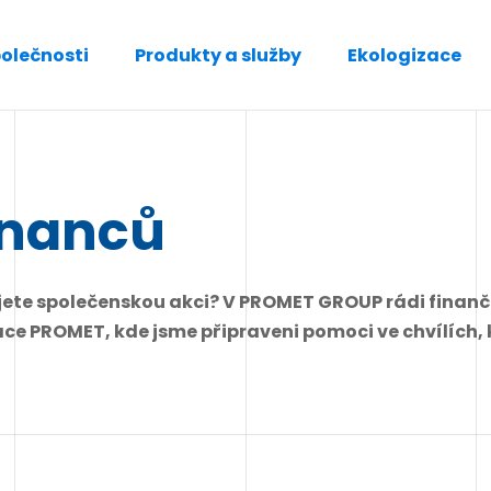
polečnosti
Produkty a služby
Ekologizace
tnanců
ujete společenskou akci? V PROMET GROUP rádi finanč
 PROMET, kde jsme připraveni pomoci ve chvílích, kd