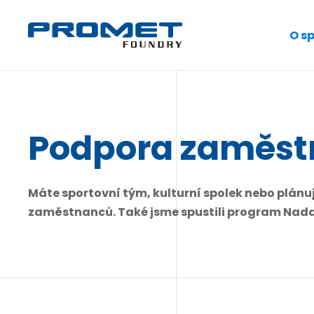
O s
Podpora zaměs
Máte sportovní tým, kulturní spolek nebo plán
zaměstnanců. Také jsme spustili program Nadace