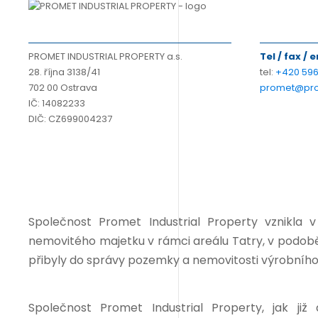
PROMET INDUSTRIAL PROPERTY a.s.
Tel / fax / 
28. října 3138/41
tel:
+420 596
702 00 Ostrava
promet@pro
IČ: 14082233
DIČ: CZ699004237
Společnost Promet Industrial Property vznikla 
nemovitého majetku v rámci areálu Tatry, v podob
přibyly do správy pozemky a nemovitosti výrobního 
Společnost Promet Industrial Property, jak již