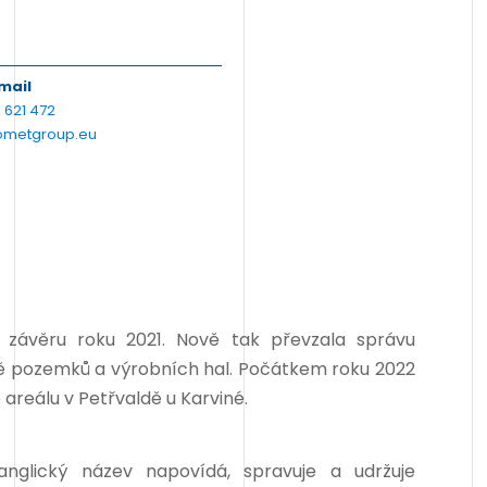
email
 621 472
metgroup.eu
v závěru roku 2021. Nově tak převzala správu
ě pozemků a výrobních hal. Počátkem roku 2022
areálu v Petřvaldě u Karviné.
 anglický název napovídá, spravuje a udržuje