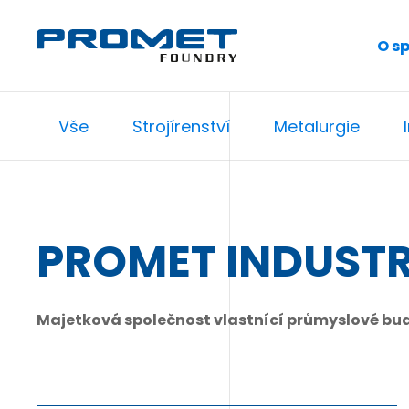
O s
Vše
Strojírenství
Metalurgie
PROMET INDUSTR
Majetková společnost vlastnící průmyslové budo