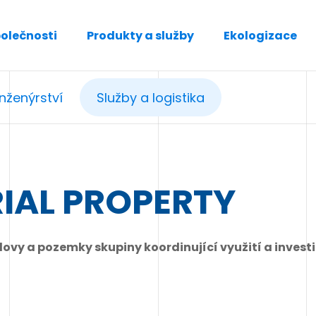
polečnosti
Produkty a služby
Ekologizace
Inženýrství
Služby a logistika
IAL PROPERTY
vy a pozemky skupiny koordinující využití a invest