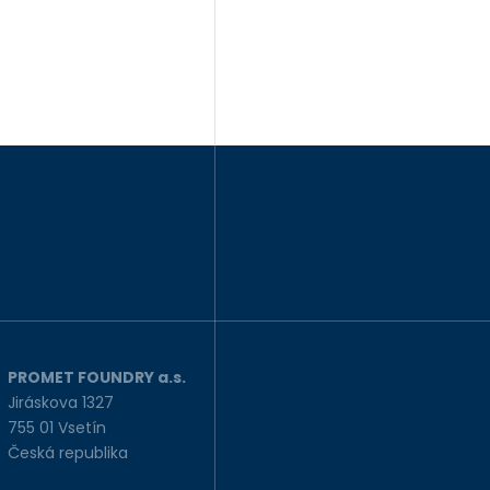
PROMET FOUNDRY a.s.
Jiráskova 1327
755 01 Vsetín
Česká republika