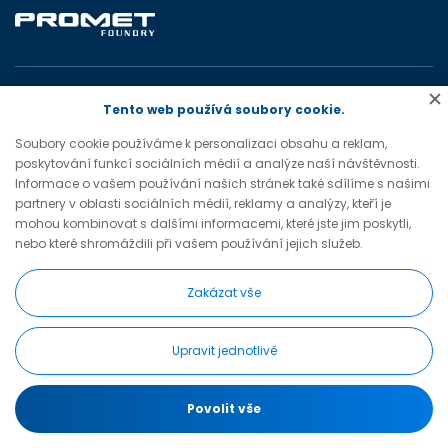
PROMET FOUNDRY a.s.
Tento web používá soubory cookie.
Jiráskova 1327
Soubory cookie používáme k personalizaci obsahu a reklam,
755 01 Vsetín
poskytování funkcí sociálních médií a analýze naší návštěvnosti.
Česká republika
Informace o vašem používání našich stránek také sdílíme s našimi
partnery v oblasti sociálních médií, reklamy a analýzy, kteří je
tel.: +420 572 779 030
mohou kombinovat s dalšími informacemi, které jste jim poskytli,
e-mail:
nebo které shromáždili při vašem používání jejich služeb.
prometfoundry@prometfoundry.cz
Zakázat vše
Upravit jednotlivě
Změnit nastavení cookies
© PROMET FOUNDRY, web vytvořil
BlueGhost
Povolit vše