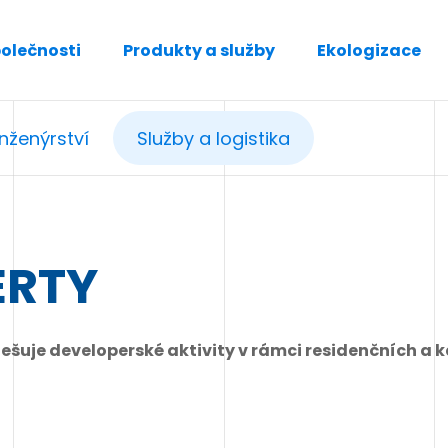
polečnosti
Produkty a služby
Ekologizace
Inženýrství
Služby a logistika
ERTY
ešuje developerské aktivity v rámci residenčních a 