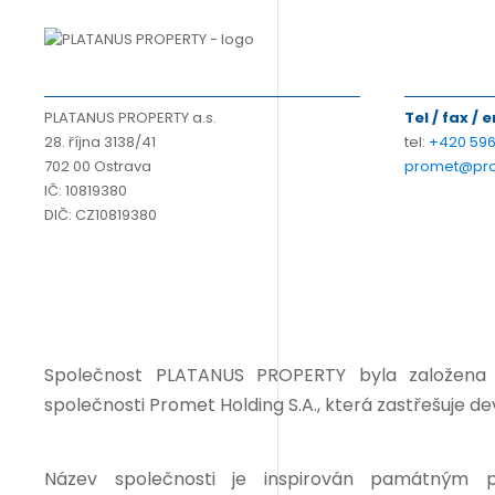
PLATANUS PROPERTY a.s.
Tel / fax / 
28. října 3138/41
tel:
+420 596
702 00 Ostrava
promet@pro
IČ: 10819380
DIČ: CZ10819380
Společnost PLATANUS PROPERTY byla založena 
společnosti Promet Holding S.A., která zastřešuje d
Název společnosti je inspirován památným p