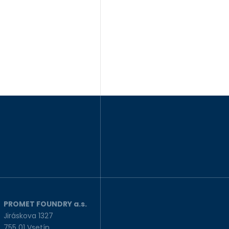
PROMET FOUNDRY a.s.
Jiráskova 1327
755 01 Vsetín