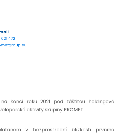
email
 621 472
metgroup.eu
na konci roku 2021 pod záštitou holdingové
eveloperské aktivity skupiny PROMET.
latanem v bezprostřední blízkosti prvního